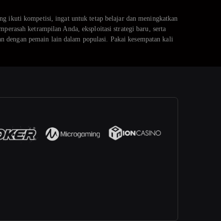
 ikuti kompetisi, ingat untuk tetap belajar dan meningkatkan
erasah ketrampilan Anda, eksploitasi strategi baru, serta
 dengan pemain lain dalam populasi. Pakai kesempatan kali