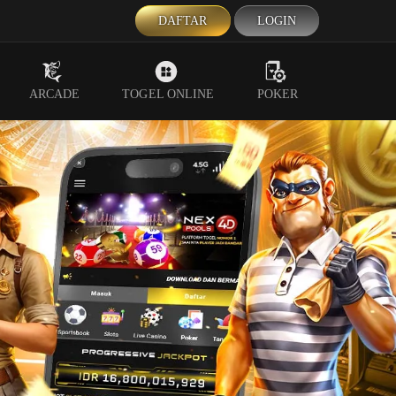
DAFTAR
LOGIN
ARCADE
TOGEL ONLINE
POKER