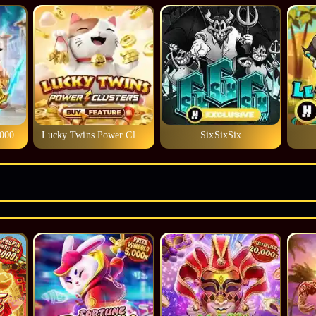
1000
Lucky Twins Power Clusters
SixSixSix