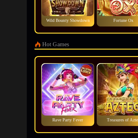
Wild Bounty Showdown
Fortune Ox
Hot Games
Rave Party Fever
Treasures of Azte