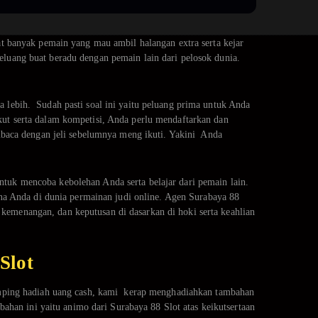
t banyak pemain yang mau ambil halangan extra serta kejar
luang buat beradu dengan pemain lain dari pelosok dunia.
 lebih. Sudah pasti soal ini yaitu peluang prima untuk Anda
kut serta dalam kompetisi, Anda perlu mendaftarkan dan
embaca dengan jeli sebelumnya meng ikuti. Yakini Anda
tuk mencoba kebolehan Anda serta belajar dari pemain lain.
ana Anda di dunia permainan judi online. Agen Surabaya 88
kemenangan, dan keputusan di dasarkan di hoki serta keahlian
Slot
samping hadiah uang cash, kami kerap menghadiahkan tambahan
bahan ini yaitu animo dari Surabaya 88 Slot atas keikutsertaan