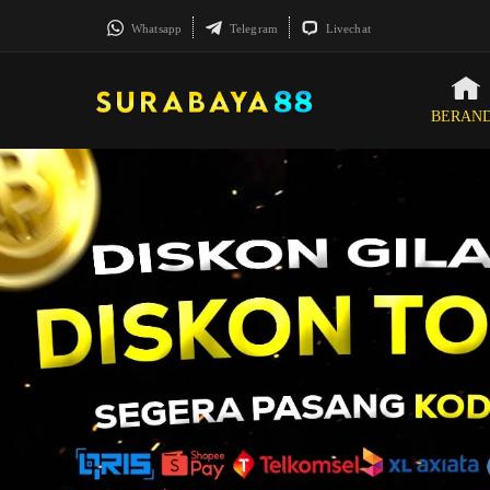
Whatsapp
Telegram
Livechat
BERAN