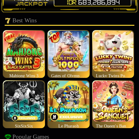
Best Wins
Mahjong Wins 3
Gates of Olympus 1000
Lucky Twins Power Clusters
SixSixSix
Le Pharaoh
The Queen's Banquet
Popular Games