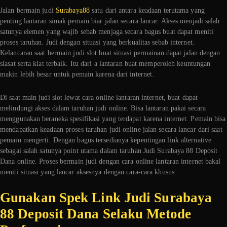
Jalan bermain judi
Surabaya88
satu dari antara keadaan terutama yang
penting lantaran simak pemain biar jalan secara lancar. Akses menjadi salah
satunya elemen yang wajib sebab menjaga secara bagus buat dapat meniti
proses taruhan. Judi dengan situasi yang berkualitas sebab internet.
Kelancaran saat bermain judi slot buat situasi permainan dapat jalan dengan
siasat serta kiat terbaik. Itu dari a lantaran buat memperoleh keuntungan
makin lebih besar untuk pemain karena dari internet.
Di saat main judi slot lewat cara online lantaran internet, buat dapat
melindungi akses dalam taruhan judi online. Bisa lantaran pakai secara
menggunakan beraneka spesifikasi yang terdapat karena internet. Pemain bisa
mendapatkan keadaan proses taruhan judi online jalan secara lancar dari saat
pemain mengerti. Dengan bagus tersedianya kepentingan link alternative
sebagai salah satunya point utama dalam taruhan Judi Surabaya 88 Deposit
Dana online. Proses bermain judi dengan cara online lantaran internet bakal
meniti situasi yang lancar aksesnya dengan cara-cara khusus.
Gunakan Spek Link Judi Surabaya
88 Deposit Dana Selaku Metode