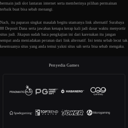
bermain judi slot lantaran internet serta memberinya pilihan permainan
terbaik buat bisa sebab menangi.
Nach, itu paparan singkat masalah begitu utamanya link alternatif Surabaya
88 Deposit Dana serta jawaban kenapa kerap kali jadi dasar waktu menyortir
situs judi. Jikapun sudah baca pengkajian ini dari karenakan itu jangan
sempat anda meniadakan peranan dari link alternatif. Ini tentu sebab lecut tak
kesemuanya situs yang anda temui yakni situs sah serta bisa sebab mengaku.
Penyedia Games